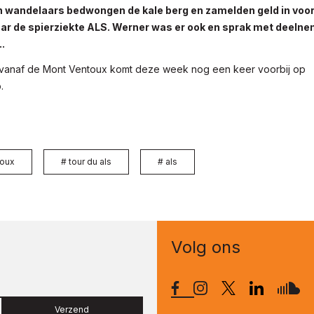
n wandelaars bedwongen de kale berg en zamelden geld in voo
ar de spierziekte ALS. Werner was er ook en sprak met deeln
.
vanaf de Mont Ventoux komt deze week nog een keer voorbij op
o.
toux
#
tour du als
#
als
Volg ons
Verzend