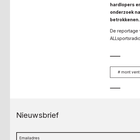
hardlopers e
onderzoek na
betrokkenen..
De reportage 
ALLsportsradi
#
mont ven
Nieuwsbrief