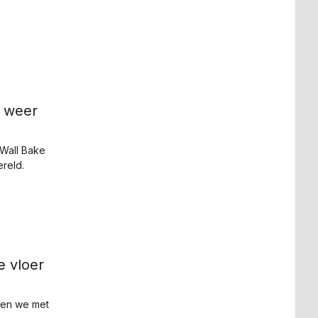
er weer
Wall Bake
ereld.
 vloer
ken we met