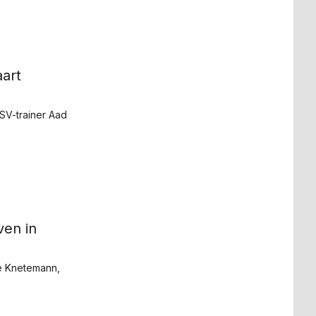
art
SV-trainer Aad
ven in
e Knetemann,