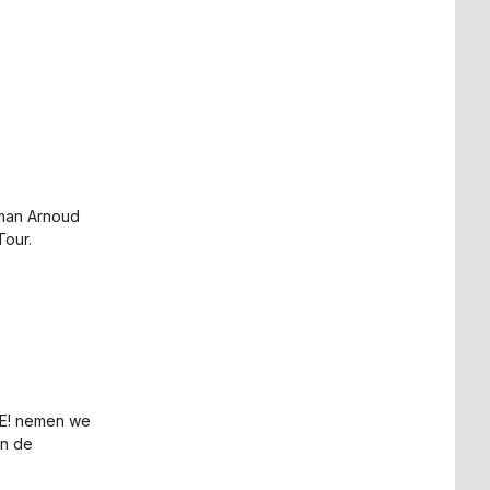
man Arnoud
Tour.
VE! nemen we
in de