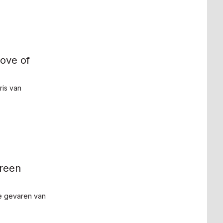
ove of
ris van
ereen
e gevaren van