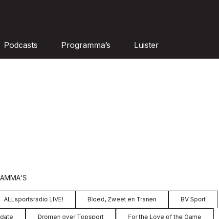
Podcasts
Programma’s
Luister
RAMMA'S
ALLsportsradio LIVE!
Bloed, Zweet en Tranen
BV Sport
pdate
Dromen over Topsport
For the Love of the Game