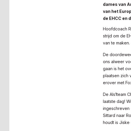
dames van Am
van het Euro
de EHCC en d
Hoofdcoach Ri
strijd om de E
van te maken.
De doordeweek
ons alweer v
gaan is het ov
plaatsen zich 
erover met Fo
De Als1team C
laatste dag! 
ingeschreven o
Sittard naar 
houdt is Jiske