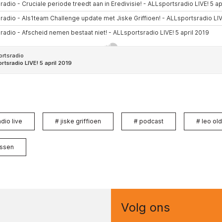
adio live
#
jiske griffioen
#
podcast
#
leo ol
jssen
Volg ons