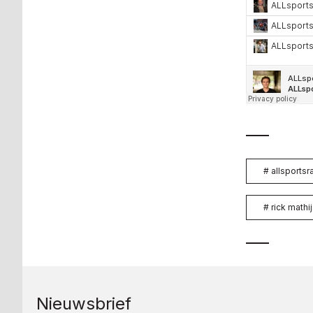
#
allsportsr
#
rick mathi
Nieuwsbrief