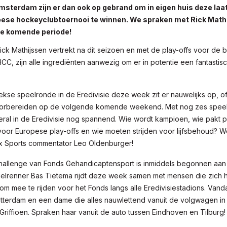
sterdam zijn er dan ook op gebrand om in eigen huis deze laat
pese hockeyclubtoernooi te winnen. We spraken met Rick Math
e komende periode!
ck Mathijssen vertrekt na dit seizoen en met de play-offs voor de
HCC, zijn alle ingrediënten aanwezig om er in potentie een fantastis
se speelronde in de Eredivisie deze week zit er nauwelijks op, 
oorbereiden op de volgende komende weekend. Met nog zes speel
eral in de Eredivisie nog spannend. Wie wordt kampioen, wie pakt p
voor Europese play-offs en wie moeten strijden voor lijfsbehoud? 
x Sports commentator Leo Oldenburger!
hallenge van Fonds Gehandicaptensport is inmiddels begonnen aan
Wielrenner Bas Tietema rijdt deze week samen met mensen die zich
m mee te rijden voor het Fonds langs alle Eredivisiestadions. Vandaa
Rotterdam en een dame die alles nauwlettend vanuit de volgwagen in
 Griffioen. Spraken haar vanuit de auto tussen Eindhoven en Tilburg!