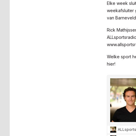
Elke week slu
weekafsluiter
van Barneveld
Rick Mathijsse
ALLsportsradio
www.allsportsr
Welke sport he
hier!