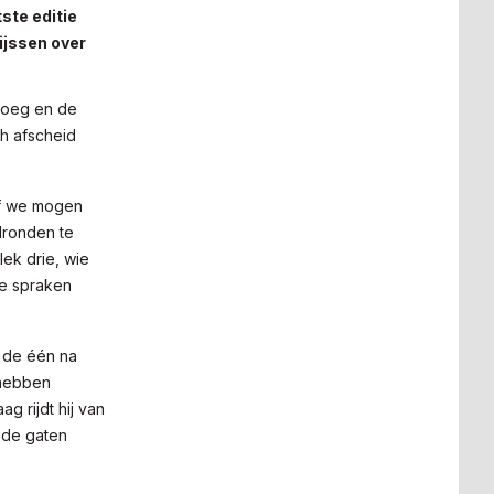
ste editie
ijssen over
 boeg en de
ch afscheid
of we mogen
ronden te
lek drie, wie
We spraken
 de één na
 hebben
g rijdt hij van
 de gaten