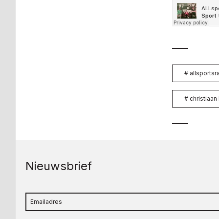
#
allsportsr
#
christiaan
Nieuwsbrief