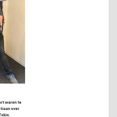
rt waren te
stiaan over
Tokio.