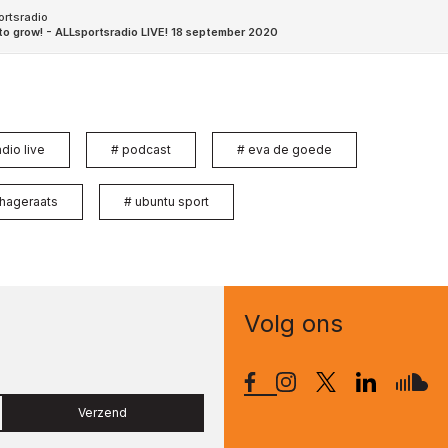
adio live
#
podcast
#
eva de goede
 hageraats
#
ubuntu sport
Volg ons
Verzend