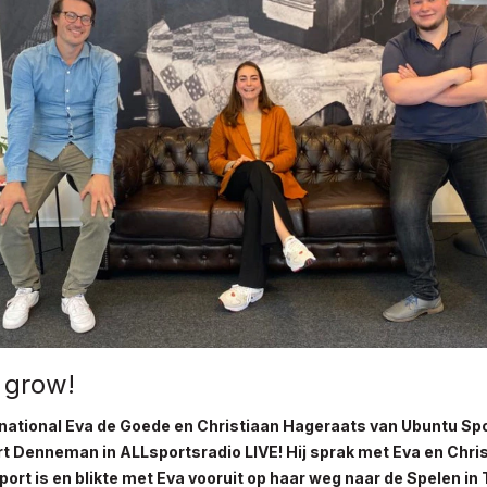
 grow!
national Eva de Goede en Christiaan Hageraats van Ubuntu Spo
rt Denneman in ALLsportsradio LIVE! Hij sprak met Eva en Chri
ort is en blikte met Eva vooruit op haar weg naar de Spelen in 