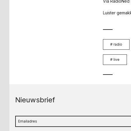
Via RadioNed k
Luister gemakk
#
radio
#
live
Nieuwsbrief