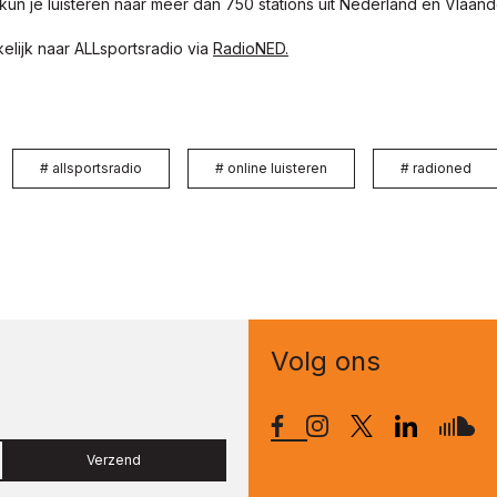
un je luisteren naar meer dan 750 stations uit Nederland en Vlaand
elijk naar ALLsportsradio via
RadioNED.
#
allsportsradio
#
online luisteren
#
radioned
Volg ons
Verzend