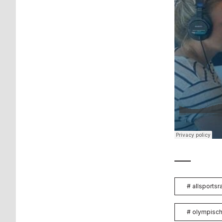
#
allsportsr
#
olympisch