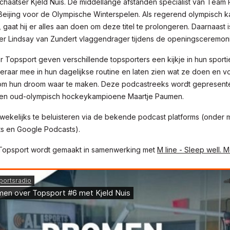
chaatser Kjeld Nuis. De middellange afstanden specialist van Team
Beijing voor de Olympische Winterspelen. Als regerend olympisch 
 gaat hij er alles aan doen om deze titel te prolongeren. Daarnaast i
ster Lindsay van Zundert vlaggendrager tijdens de openingsceremon
 Topsport geven verschillende topsporters een kijkje in hun sporti
eraar mee in hun dagelijkse routine en laten zien wat ze doen en v
om hun droom waar te maken. Deze podcastreeks wordt gepresente
 en oud-olympisch hockeykampioene Maartje Paumen.
wekelijks te beluisteren via de bekende podcast platforms (onder m
s en Google Podcasts).
Topsport wordt gemaakt in samenwerking met
M line - Sleep well. M