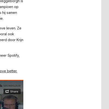
 Reggeborgh is
kampioen op
s hij samen
ie.
eve leven. Ze
ooral ook
erd door Krijn
eer Spotify,
ove better.