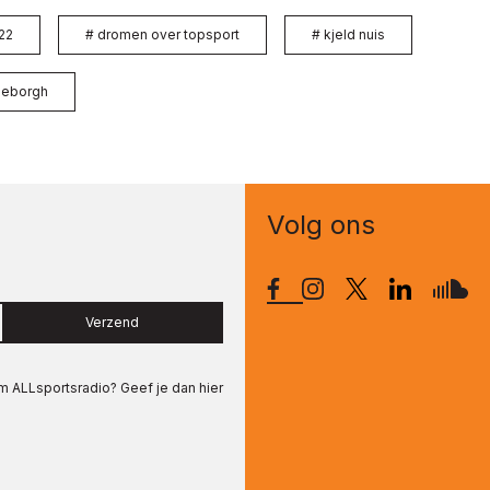
22
#
dromen over topsport
#
kjeld nuis
geborgh
Volg ons
Verzend
om
ALLsportsradio
? Geef je dan hier