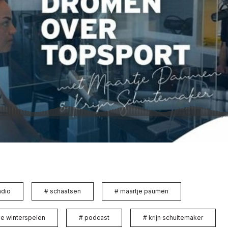
adio
#
schaatsen
#
maartje paumen
e winterspelen
#
podcast
#
krijn schuitemaker