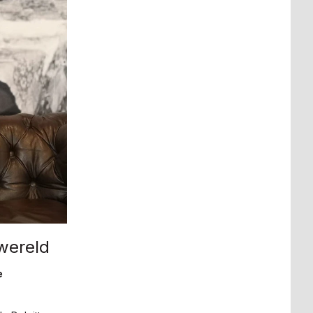
 wereld
e