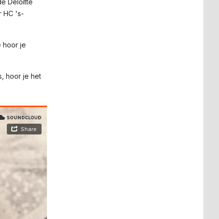
e Deloitte
 HC 's-
 hoor je
, hoor je het