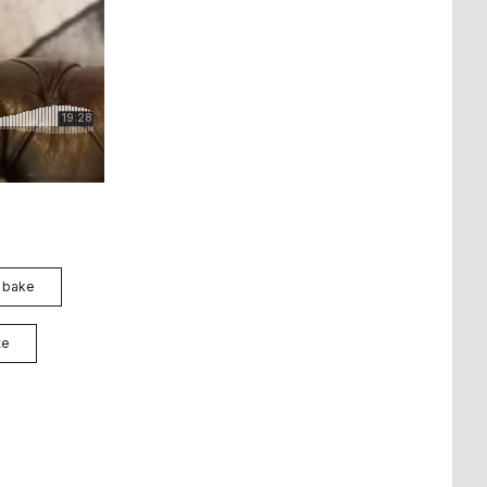
l bake
te