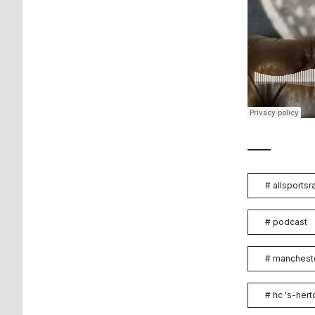
#
allsportsr
#
podcast
#
mancheste
#
hc 's-her