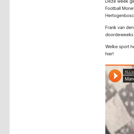
Deze week gin
Football Mone
Hertogenbosch
Frank van den 
doordeweeks t
Welke sport he
hier!