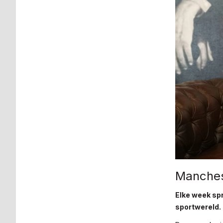
Manchest
Elke week spr
sportwereld.