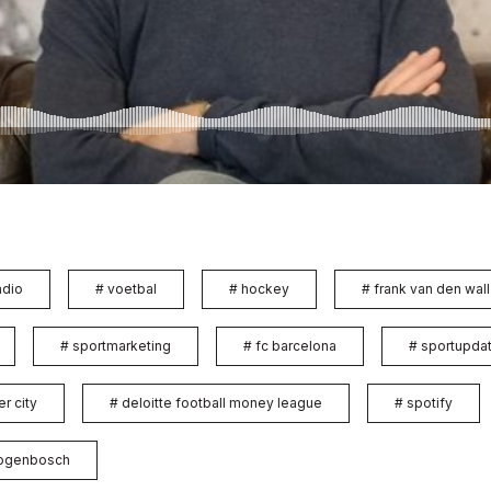
adio
#
voetbal
#
hockey
#
frank van den wal
#
sportmarketing
#
fc barcelona
#
sportupda
r city
#
deloitte football money league
#
spotify
togenbosch