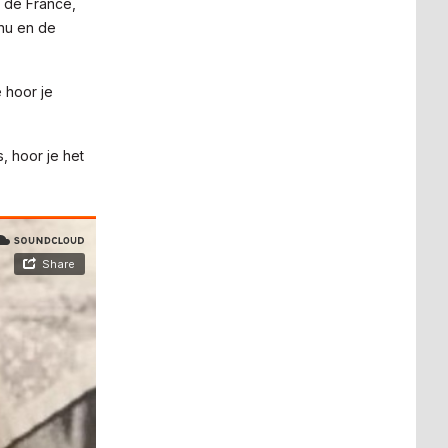
 de France,
nu en de
 hoor je
, hoor je het