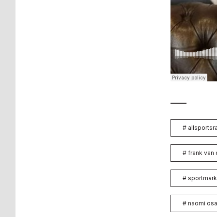
#
allsportsr
#
frank van
#
sportmark
#
naomi os