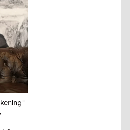
ekening"
e