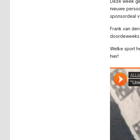
Deze week gin
nieuwe persoo
sponsordeal v
Frank van den 
doordeweeks t
Welke sport he
hier!