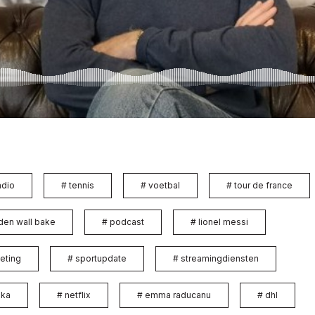
adio
#
tennis
#
voetbal
#
tour de france
 den wall bake
#
podcast
#
lionel messi
eting
#
sportupdate
#
streamingdiensten
aka
#
netflix
#
emma raducanu
#
dhl