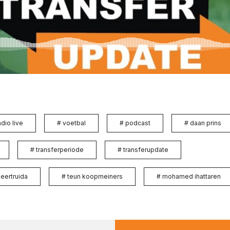
adio live
#
voetbal
#
podcast
#
daan prins
#
transferperiode
#
transferupdate
geertruida
#
teun koopmeiners
#
mohamed ihattaren