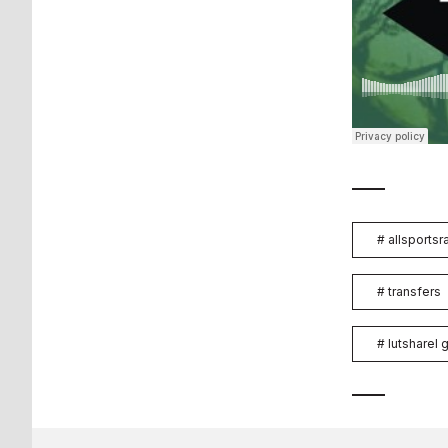
#
allsportsr
#
transfers
#
lutsharel 