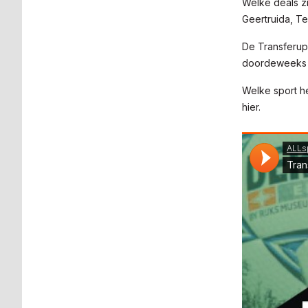
Welke deals z
Geertruida, T
De Transferupd
doordeweeks t
Welke sport he
hier.