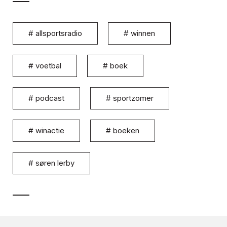
#
allsportsradio
#
winnen
#
voetbal
#
boek
#
podcast
#
sportzomer
#
winactie
#
boeken
#
søren lerby