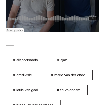
#
allsportsradio
#
ajax
#
eredivisie
#
mario van der ende
#
louis van gaal
#
fc volendam
#
bloed, zweet en tranen