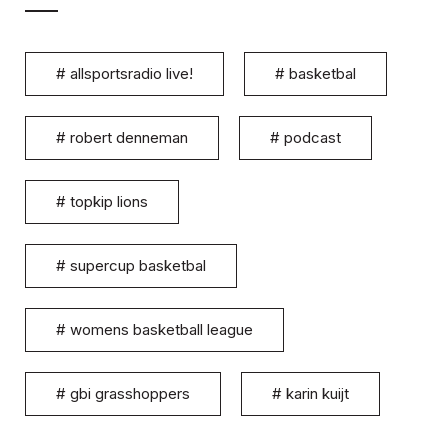
#
allsportsradio live!
#
basketbal
#
robert denneman
#
podcast
#
topkip lions
#
supercup basketbal
#
womens basketball league
#
gbi grasshoppers
#
karin kuijt