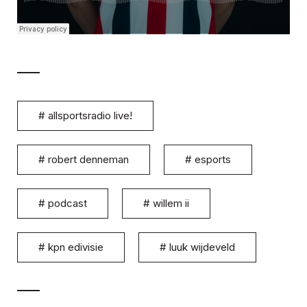
#
allsportsradio live!
#
robert denneman
#
esports
#
podcast
#
willem ii
#
kpn edivisie
#
luuk wijdeveld