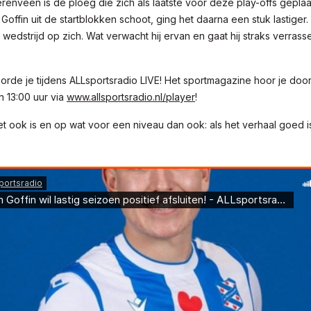
enveen is de ploeg die zich als laatste voor deze play-offs geplaa
Goffin uit de startblokken schoot, ging het daarna een stuk lastiger.
 wedstrijd op zich. Wat verwacht hij ervan en gaat hij straks verrass
oorde je tijdens ALLsportsradio LIVE! Het sportmagazine hoor je d
n 13:00 uur via
www.allsportsradio.nl/player
!
t ook is en op wat voor een niveau dan ook: als het verhaal goed is