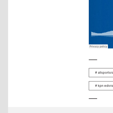
#
allsportsra
#
kpn edivis