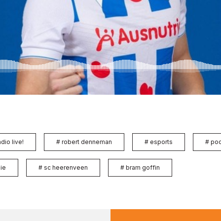
dio live!
#
robert denneman
#
esports
#
pod
ie
#
sc heerenveen
#
bram goffin