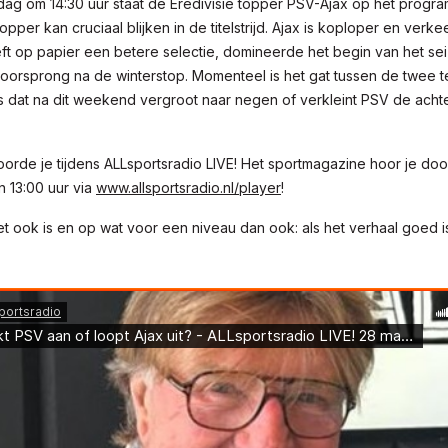
g om 14:30 uur staat de Eredivisie topper PSV-Ajax op het progr
opper kan cruciaal blijken in de titelstrijd. Ajax is koploper en verk
ft op papier een betere selectie, domineerde het begin van het se
voorsprong na de winterstop. Momenteel is het gat tussen de twee 
s dat na dit weekend vergroot naar negen of verkleint PSV de acht
orde je tijdens ALLsportsradio LIVE! Het sportmagazine hoor je d
n 13:00 uur via
www.allsportsradio.nl/player
!
t ook is en op wat voor een niveau dan ook: als het verhaal goed is