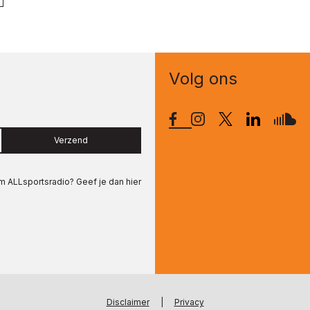
Volg ons
Verzend
om
ALLsportsradio
? Geef je dan hier
Disclaimer
|
Privacy