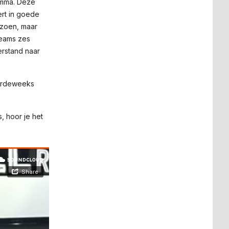
amma. Deze
eert in goede
izoen, maar
teams zes
erstand naar
oordeweeks
, hoor je het