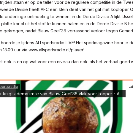
rijden staan er op de teller voor de reguliere competitie in de Tw
 Tweede Divisie heeft AFC een klein deel van het gat met koploper 
e onderlinge ontmoeting te winnen, in de Derde Divisie A lijkt IJss
 platte kar al uit het stof te kunnen halen en in de Derde Divisie B
e gekregen, nadat Blauw Geel'38 verrassend verloor tegen Gemer
a hoorde je tijdens ALLsportsradio LIVE! Het sportmagazine hoor j
n 13:00 uur via
www.allsportsradio.nl/player
!
t ook is en op wat voor een niveau dan ook: als het verhaal goed is