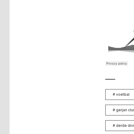
#
voetbal
#
gerjan clu
#
derde divi