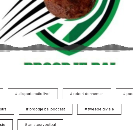
#
allsportsradio live!
#
robert denneman
#
pod
istra
#
broodje bal podcast
#
tweede divisie
sie
#
amateurvoetbal