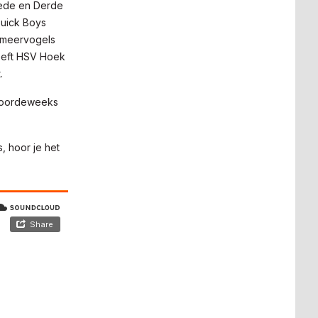
eede en Derde
Quick Boys
elmeervogels
 heeft HSV Hoek
t.
e doordeweeks
, hoor je het