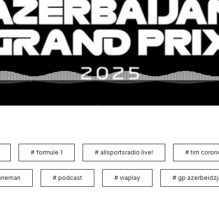
#
formule 1
#
allsportsradio live!
#
tim coron
enneman
#
podcast
#
viaplay
#
gp azerbeidzj