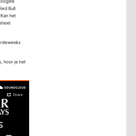
 hoogste
Red Bull
 Kan het
eheel
oordeweeks
, hoor je het