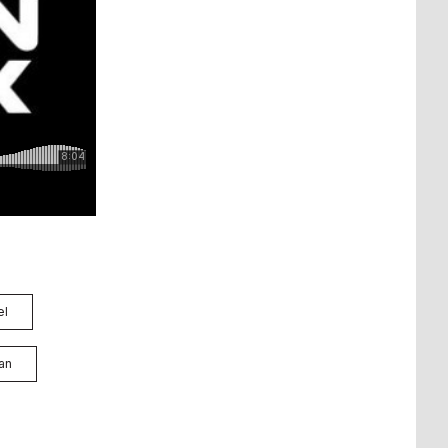
el
an