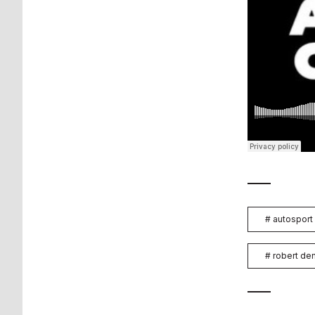
#
autosport
#
robert d