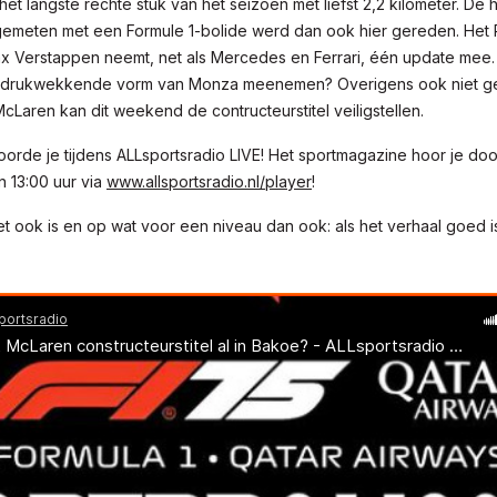
 het langste rechte stuk van het seizoen met liefst 2,2 kilometer. De
 gemeten met een Formule 1-bolide werd dan ook hier gereden. Het 
x Verstappen neemt, net als Mercedes en Ferrari, één update mee.
ndrukwekkende vorm van Monza meenemen? Overigens ook niet g
McLaren kan dit weekend de contructeurstitel veiligstellen.
oorde je tijdens ALLsportsradio LIVE! Het sportmagazine hoor je d
n 13:00 uur via
www.allsportsradio.nl/player
!
t ook is en op wat voor een niveau dan ook: als het verhaal goed is