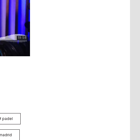
#
padel
 madrid