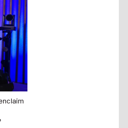
denclaim
e