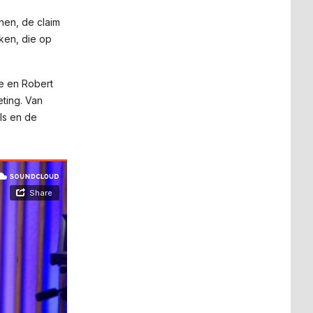
hen, de claim
ken, die op
e en Robert
ting. Van
ls en de