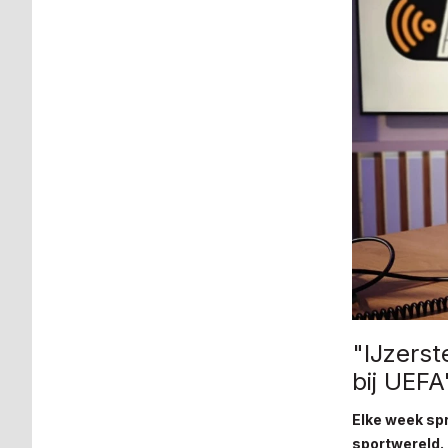
"IJzerst
bij UEFA
Elke week spr
sportwereld.