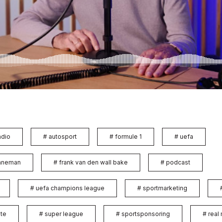
adio
#
autosport
#
formule 1
#
uefa
enneman
#
frank van den wall bake
#
podcast
#
uefa champions league
#
sportmarketing
te
#
super league
#
sportsponsoring
#
real