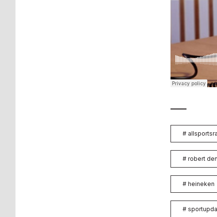
#
allsportsr
#
robert d
#
heineken
#
sportupda