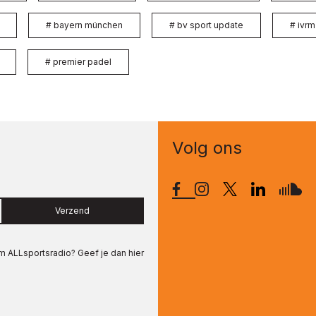
#
bayern münchen
#
bv sport update
#
ivrm
#
premier padel
Volg ons
Verzend
om
ALLsportsradio
? Geef je dan hier