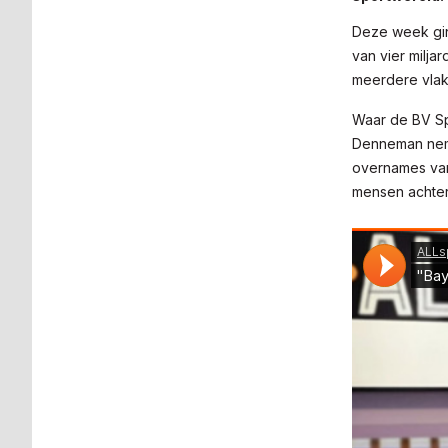
Deze week gin
van vier milja
meerdere vlakk
Waar de BV Sp
Denneman neme
overnames van
mensen achter