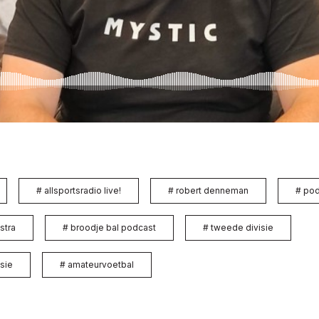
#
allsportsradio live!
#
robert denneman
#
pod
istra
#
broodje bal podcast
#
tweede divisie
sie
#
amateurvoetbal