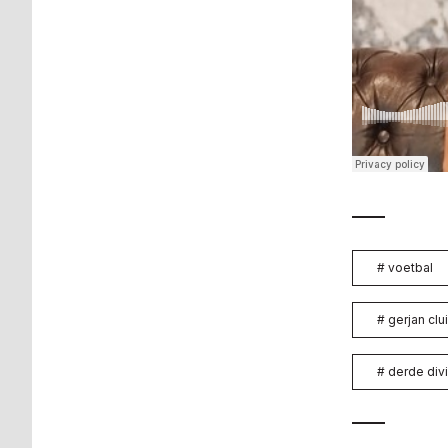
#
voetbal
#
gerjan clu
#
derde divi