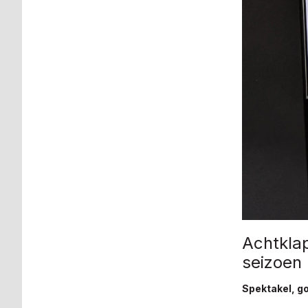
Achtkla
seizoen
Spektakel, go