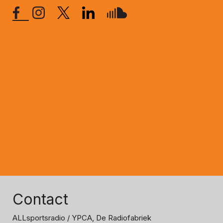
Contact
ALLsportsradio
/ YPCA, De Radiofabriek