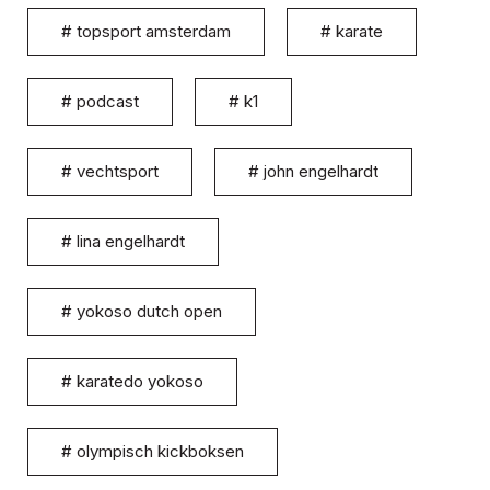
#
topsport amsterdam
#
karate
#
podcast
#
k1
#
vechtsport
#
john engelhardt
#
lina engelhardt
#
yokoso dutch open
#
karatedo yokoso
#
olympisch kickboksen