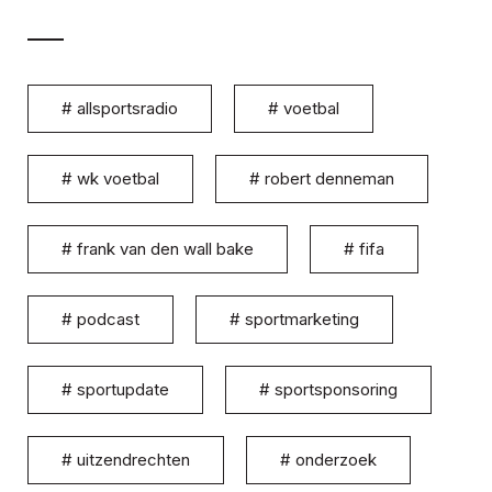
#
allsportsradio
#
voetbal
#
wk voetbal
#
robert denneman
#
frank van den wall bake
#
fifa
#
podcast
#
sportmarketing
#
sportupdate
#
sportsponsoring
#
uitzendrechten
#
onderzoek