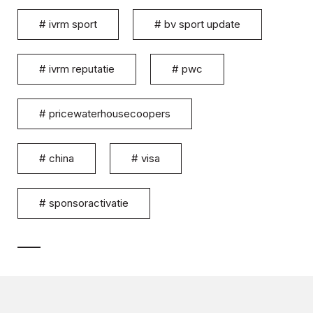
#
ivrm sport
#
bv sport update
#
ivrm reputatie
#
pwc
#
pricewaterhousecoopers
#
china
#
visa
#
sponsoractivatie