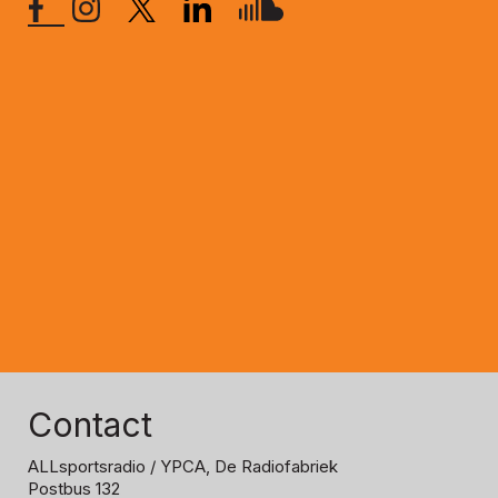
Contact
ALLsportsradio
/ YPCA, De Radiofabriek
Postbus 132