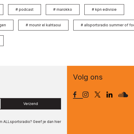
#
podcast
#
marokko
#
kpn edivisie
gen
#
mounir el kahtaoui
#
allsportsradio summer of fo
Volg ons
Verzend
om
ALLsportsradio
? Geef je dan hier