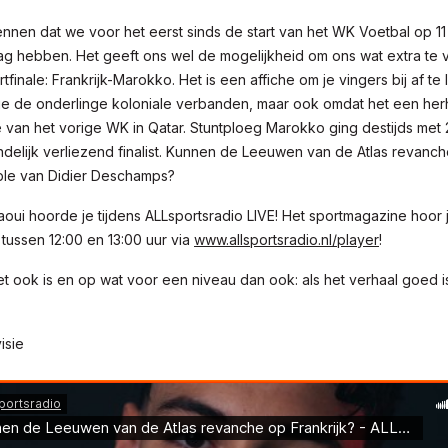
nnen dat we voor het eerst sinds de start van het WK Voetbal op 11
ag hebben. Het geeft ons wel de mogelijkheid om ons wat extra te
finale: Frankrijk-Marokko. Het is een affiche om je vingers bij af te l
e de onderlinge koloniale verbanden, maar ook omdat het een herh
e van het vorige WK in Qatar. Stuntploeg Marokko ging destijds met 
ndelijk verliezend finalist. Kunnen de Leeuwen van de Atlas revanch
ble van Didier Deschamps?
aoui hoorde je tijdens ALLsportsradio LIVE! Het sportmagazine hoor 
ussen 12:00 en 13:00 uur via
www.allsportsradio.nl/player
!
t ook is en op wat voor een niveau dan ook: als het verhaal goed is
isie