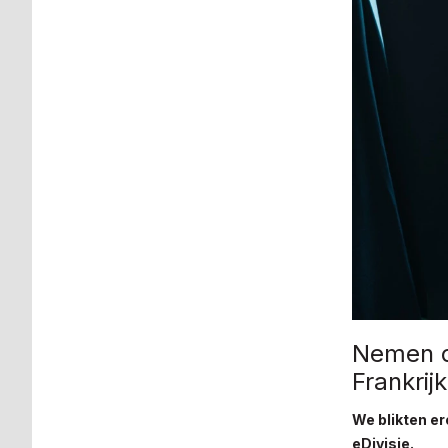
Nemen d
Frankrij
We blikten er
eDivisie.