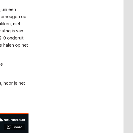
 juni een
 verheugen op
ikken, niet
aling is van
2-0 onderuit
e halen op het
je
, hoor je het