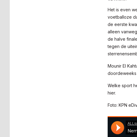
Het is even we
voetballoze d
de eerste kwart
alleen vanweg
de halve final
tegen de uitei
sterrenensem
Mounir El Kaht
doordeweeks t
Welke sport he
hier.
Foto: KPN eDiv