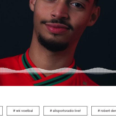
#
wk voetbal
#
allsportsradio live!
#
robert d