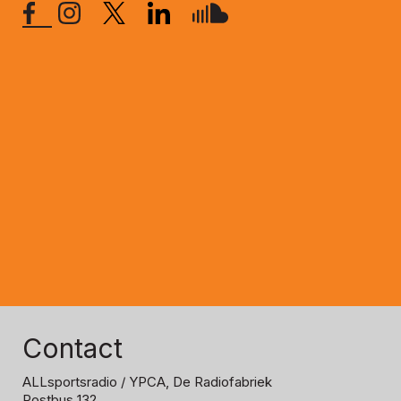
Contact
ALLsportsradio
/ YPCA, De Radiofabriek
Postbus 132