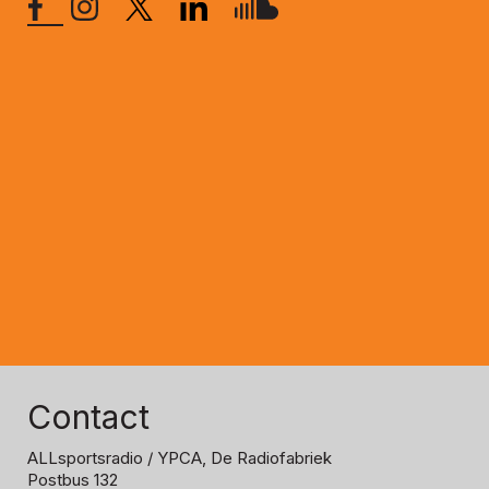
Contact
ALLsportsradio
/ YPCA, De Radiofabriek
Postbus 132