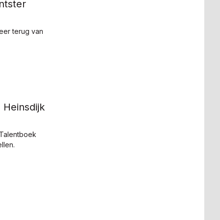
tster
eer terug van
 Heinsdijk
 Talentboek
llen.