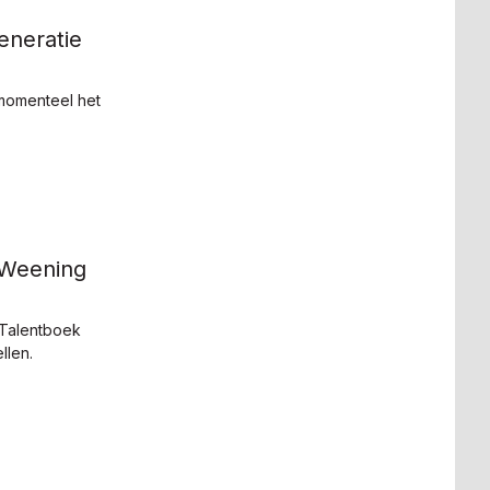
eneratie
omenteel het
 Weening
 Talentboek
llen.