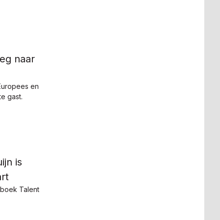
eg naar
Europees en
e gast.
jn is
rt
tboek Talent