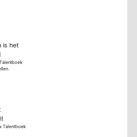
 is het
!
 Talentboek
llen.
t
l!
w Talentboek