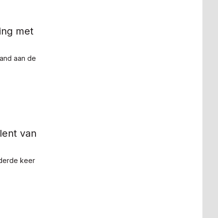
ing met
aand aan de
lent van
 derde keer