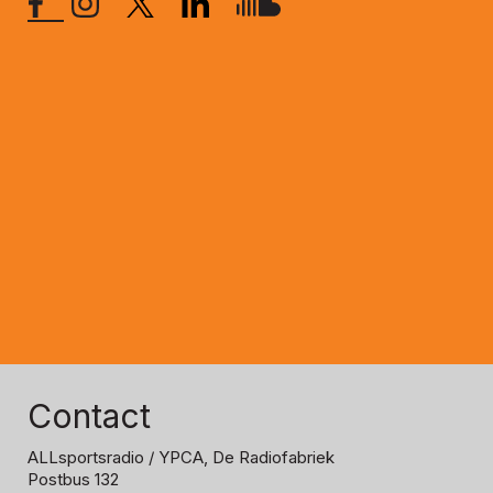
Contact
ALLsportsradio
/ YPCA, De Radiofabriek
Postbus 132