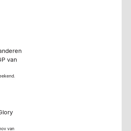
 anderen
 GP van
weekend.
Glory
mov van