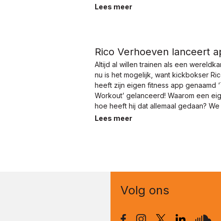
Lees meer
Rico Verhoeven lanceert a
Altijd al willen trainen als een wereld
nu is het mogelijk, want kickbokser R
heeft zijn eigen fitness app genaamd 
Workout’ gelanceerd! Waarom een ei
hoe heeft hij dat allemaal gedaan? We
over zijn app!
Lees meer
Volg ons