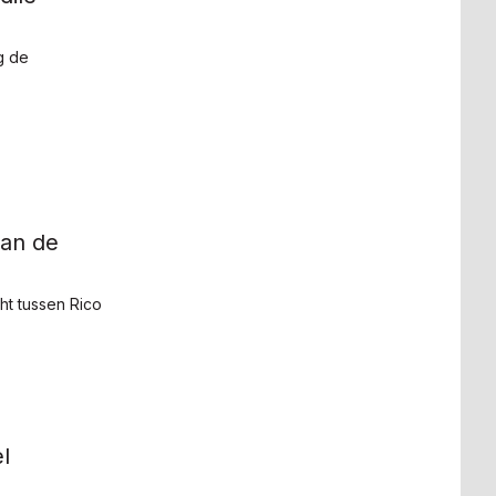
g de
van de
t tussen Rico
l