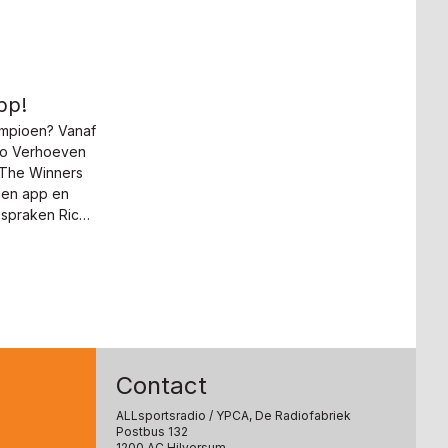
pp!
kampioen? Vanaf
ico Verhoeven
‘The Winners
gen app en
 spraken Rico
Contact
ALLsportsradio
/ YPCA, De Radiofabriek
Postbus 132
1200 AC Hilversum