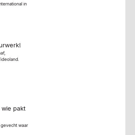
ternational in
uurwerk!
af,
Videoland.
 wie pakt
t gevecht waar