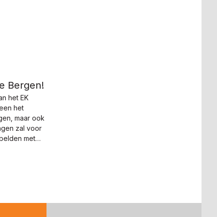
e Bergen!
an het EK
leen het
gen, maar ook
agen zal voor
belden met