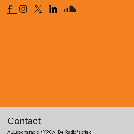
Contact
ALLsportsradio
/ YPCA, De Radiofabriek