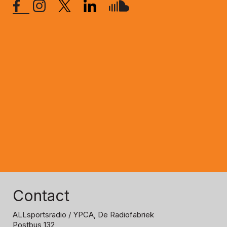
Contact
ALLsportsradio
/ YPCA, De Radiofabriek
Postbus 132