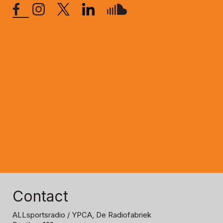
Contact
ALLsportsradio
/ YPCA, De Radiofabriek