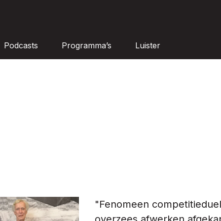
Podcasts
Programma’s
Luister
"Fenomeen competitiedue
overzees afwerken afgeka