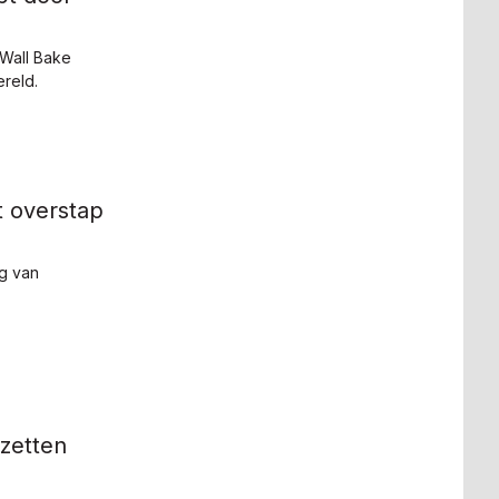
Wall Bake
ereld.
t overstap
g van
 zetten