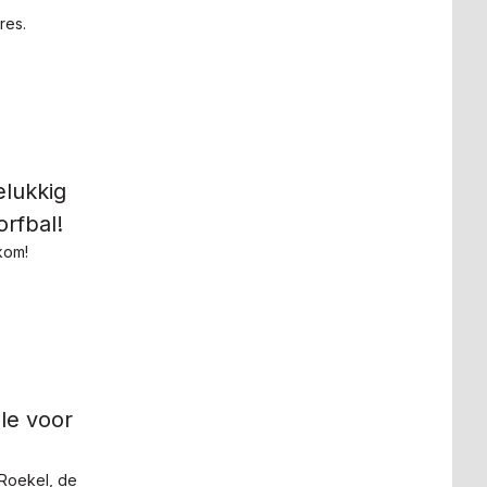
res.
lukkig
rfbal!
kom!
le voor
 Roekel, de