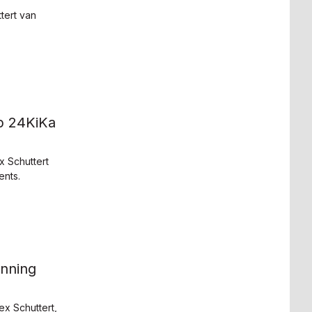
tert van
.
p 24KiKa
x Schuttert
ents.
unning
ex Schuttert,