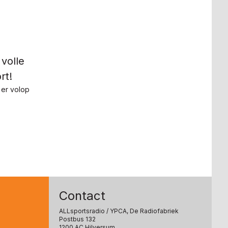
 volle
rt!
er volop
Contact
ALLsportsradio
/ YPCA, De Radiofabriek
Postbus 132
1200 AC Hilversum