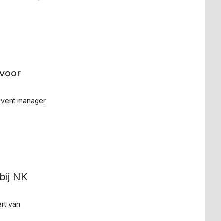
 voor
event manager
bij NK
ert van