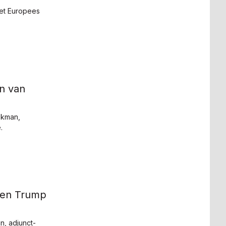
et Europees
n van
ekman,
.
 en Trump
, adjunct-