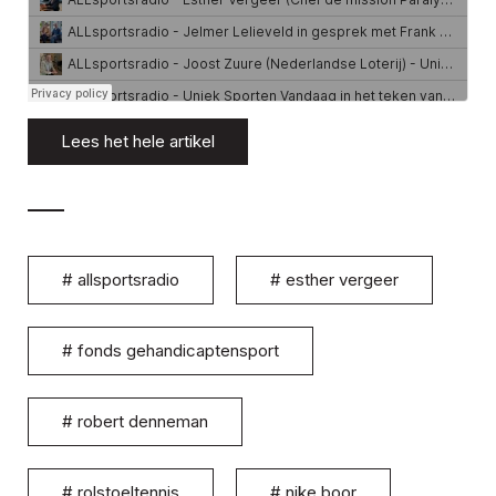
Lees het hele artikel
#
allsportsradio
#
esther vergeer
#
fonds gehandicaptensport
#
robert denneman
#
rolstoeltennis
#
nike boor