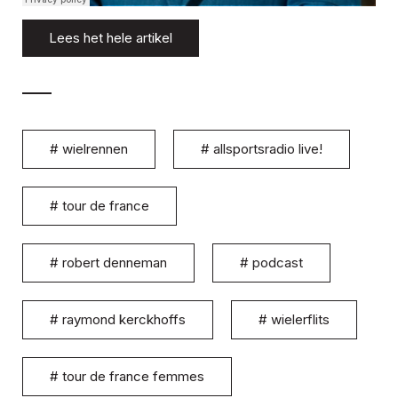
Lees het hele artikel
#
wielrennen
#
allsportsradio live!
#
tour de france
#
robert denneman
#
podcast
#
raymond kerckhoffs
#
wielerflits
#
tour de france femmes