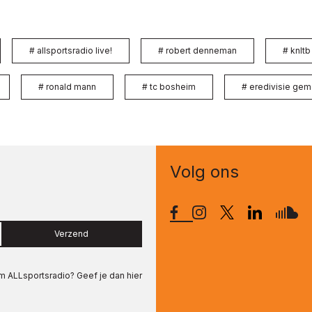
#
allsportsradio live!
#
robert denneman
#
knltb
#
ronald mann
#
tc bosheim
#
eredivisie ge
Volg ons
Verzend
om
ALLsportsradio
? Geef je dan hier