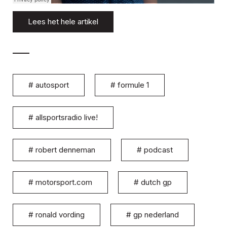
Lees het hele artikel
#
autosport
#
formule 1
#
allsportsradio live!
#
robert denneman
#
podcast
#
motorsport.com
#
dutch gp
#
ronald vording
#
gp nederland