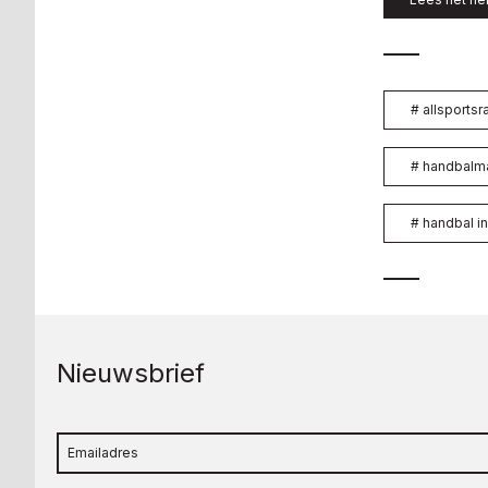
#
allsportsra
#
handbalm
#
handbal i
Nieuwsbrief