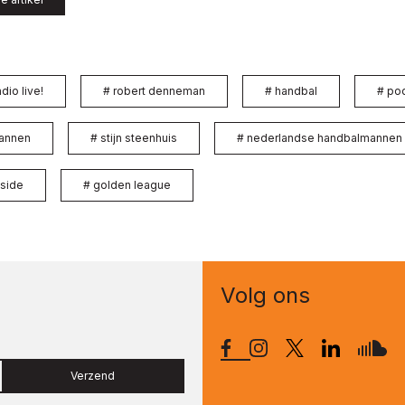
dio live!
#
robert denneman
#
handbal
#
po
annen
#
stijn steenhuis
#
nederlandse handbalmannen
nside
#
golden league
Volg ons
Verzend