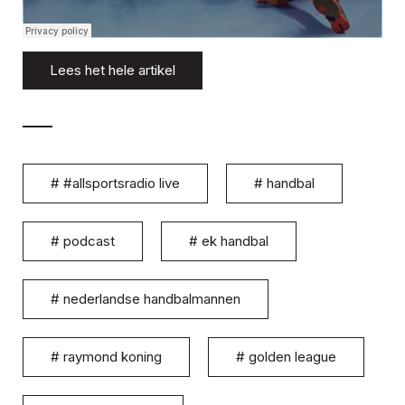
Lees het hele artikel
#
#allsportsradio live
#
handbal
#
podcast
#
ek handbal
#
nederlandse handbalmannen
#
raymond koning
#
golden league