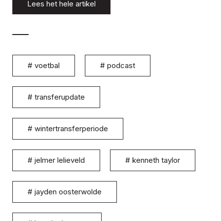
Lees het hele artikel
#
voetbal
#
podcast
#
transferupdate
#
wintertransferperiode
#
jelmer lelieveld
#
kenneth taylor
#
jayden oosterwolde