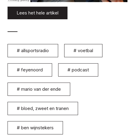
Lees het hele artikel
#
allsportsradio
#
voetbal
#
feyenoord
#
podcast
#
mario van der ende
#
bloed, zweet en tranen
#
ben wijnstekers