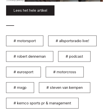
Lees het hele artikel
#
motorsport
#
allsportsradio live!
#
robert denneman
#
podcast
#
eurosport
#
motorcross
#
mxgp
#
steven van kempen
#
kemco sports pr & management