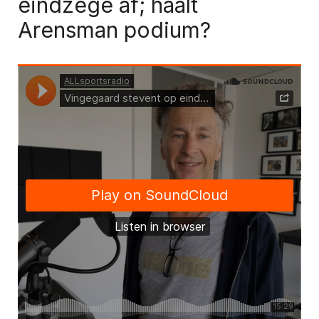
eindzege af; haalt
Arensman podium?