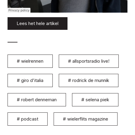
Lees het hele artikel
#
wielrennen
#
allsportsradio live!
#
giro d'italia
#
rodrick de munnik
#
robert denneman
#
selena piek
#
podcast
#
wielerflits magazine