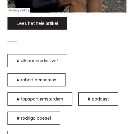
Lees het hele artikel
#
allsportsradio live!
#
robert denneman
#
topsport amsterdam
#
podcast
#
rodrigo coesel