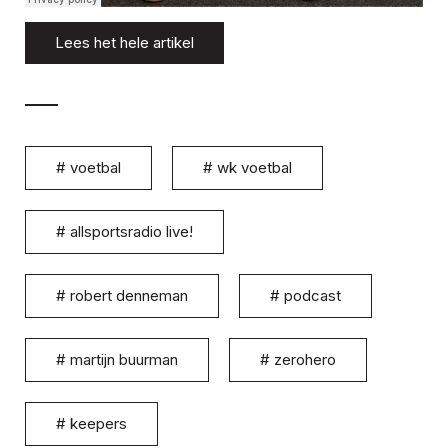
Lees het hele artikel
#
voetbal
#
wk voetbal
#
allsportsradio live!
#
robert denneman
#
podcast
#
martijn buurman
#
zerohero
#
keepers