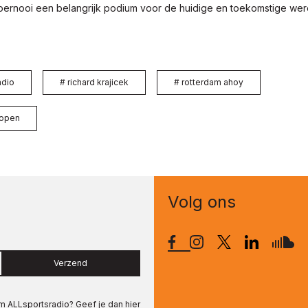
toernooi een belangrijk podium voor de huidige en toekomstige wer
adio
#
richard krajicek
#
rotterdam ahoy
 open
Volg ons
Verzend
om
ALLsportsradio
? Geef je dan hier