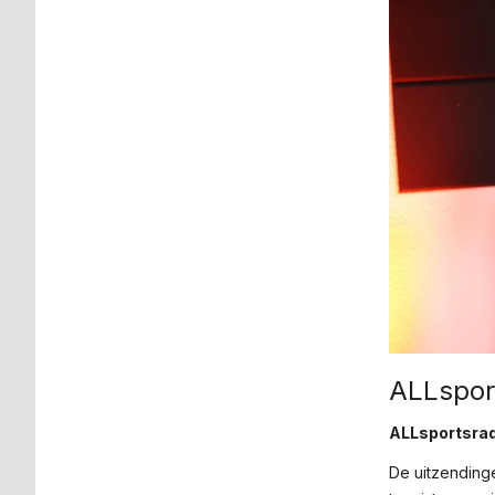
ALLspor
ALLsportsrad
De uitzendinge