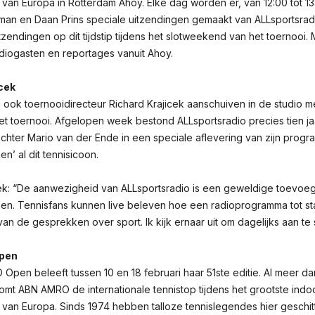
 van Europa in Rotterdam Ahoy. Elke dag worden er, van 12:00 tot 13
an en Daan Prins speciale uitzendingen gemaakt van ALLsportsrad
itzendingen op dit tijdstip tijdens het slotweekend van het toernooi. 
udiogasten en reportages vanuit Ahoy.
cek
l ook toernooidirecteur
Richard Krajicek aanschuiven in de studio me
t toernooi. Afgelopen week bestond ALLsportsradio precies tien ja
chter Mario van der Ende in een speciale aflevering van zijn progr
n’ al dit tennisicoon.
cek: “De aanwezigheid van ALLsportsradio is een geweldige toevoeg
. Tennisfans kunnen live beleven hoe een radioprogramma tot st
n de gesprekken over sport. Ik kijk ernaar uit om dagelijks aan te 
pen
pen beleeft tussen 10 en 18 februari haar 51ste editie. Al meer d
mt ABN AMRO de internationale tennistop tijdens het grootste indo
 van Europa. Sinds 1974 hebben talloze tennislegendes hier geschi