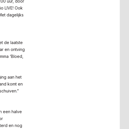
:00 uur, door
io LIVE! Ook
Met dagelijks
t de laatste
ar en ontving
amma ‘Bloed,
ing aan het
and komt en
schuiven.”
an een halve
or
tterd en nog